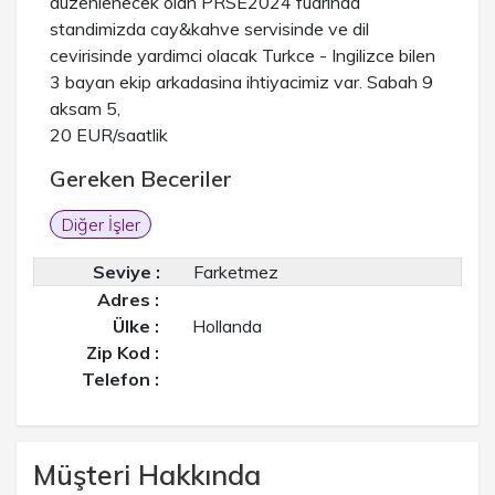
duzenlenecek olan PRSE2024 fuarinda
standimizda cay&kahve servisinde ve dil
cevirisinde yardimci olacak Turkce - Ingilizce bilen
3 bayan ekip arkadasina ihtiyacimiz var. Sabah 9
aksam 5,
20 EUR/saatlik
Gereken Beceriler
Diğer İşler
Seviye :
Farketmez
Adres :
Ülke :
Hollanda
Zip Kod :
Telefon :
Müşteri Hakkında