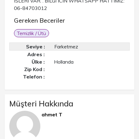
ISLERI VAR. . BILGI ICIN WHATSAPP HATTIMIZ:
06-84703012
Gereken Beceriler
Temizlik / Ütü
Seviye :
Farketmez
Adres :
Ülke :
Hollanda
Zip Kod :
Telefon :
Müşteri Hakkında
ahmet T