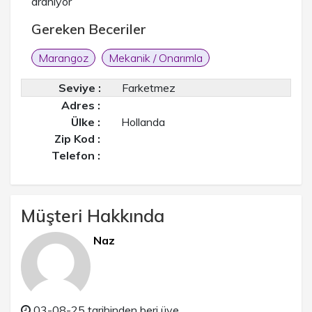
araniyor
Gereken Beceriler
Marangoz
Mekanik / Onarımla
Seviye :
Farketmez
Adres :
Ülke :
Hollanda
Zip Kod :
Telefon :
Müşteri Hakkında
Naz
03-08-25 tarihinden beri üye