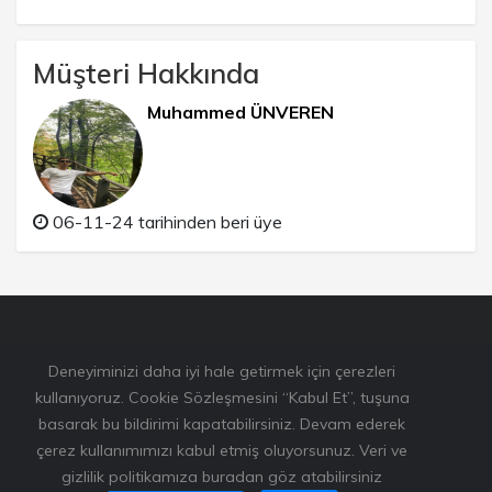
Müşteri Hakkında
Muhammed ÜNVEREN
06-11-24 tarihinden beri üye
Deneyiminizi daha iyi hale getirmek için çerezleri
kullanıyoruz. Cookie Sözleşmesini “Kabul Et”, tuşuna
basarak bu bildirimi kapatabilirsiniz. Devam ederek
çerez kullanımımızı kabul etmiş oluyorsunuz. Veri ve
gizlilik politikamıza buradan göz atabilirsiniz
Bu sitede kullanılan resimlerden bazıları
www.unsplash.com