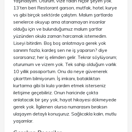
Yaşındayım. Oturum, vize falan hiçbir şeyim yok.
13’ten beri Restorant garson, mutfak, hotel, kurye
vs gibi birçok sektörde çalıştım. Malum şartlarda
senelerce okuyup ama atanamayan insanlar
olduğu için ve bulunduğumuz malum şartlar
yüzünden okula zaman harcamak istemedim.
Liseyi bitirdim. Boş boş anlatmaya gerek yok
sanırım fazla, kardeş sen ne iş yaparsın? diye
sorarsanız; her iş elimden gelir. Tekrar söylüyorum;
oturumum ve vizem yok. Tek sahip olduğum varlık
10 yıllık pasaportum. Onu da neye güvenerek
çıkarttım bilmiyorum. İş imkanı, bataklıktan
kurtarma gibi bi kula yardım etmek isterseniz
iletişime geçebiliriz. Onun haricinde çokta
anlatacak bir şey yok, hayat hikayesi dökmeyede
gerek yok. İlgilenen olursa numarasını bıraksın
ulaşayım detaylı konuşuruz. Sağlıcakla kalın, mutlu
yaşamlar.