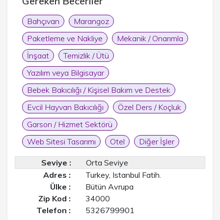
Gereken Beceriler
Bahçıvan
Marangoz
Paketleme ve Nakliye
Mekanik / Onarımla
İnşaat
Temizlik / Ütü
Yazılım veya Bilgisayar
Bebek Bakıcılığı / Kişisel Bakım ve Destek
Evcil Hayvan Bakıcılığı
Özel Ders / Koçluk
Garson / Hizmet Sektörü
Web Sitesi Tasarımı
Otel
Diğer İşler
Seviye :
Orta Seviye
Adres :
Turkey, Istanbul Fatih.
Ülke :
Bütün Avrupa
Zip Kod :
34000
Telefon :
5326799901